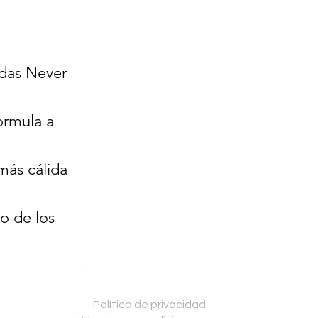
das Never
órmula a
más cálida
o de los
Política de privacidad