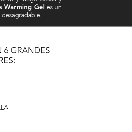
ps Warming Gel
es un
o desagradable.
N 6 GRANDES
RES:
LLA