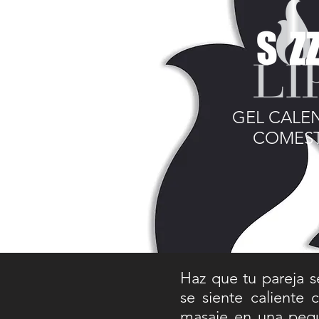
GEL CALE
COMEST
Haz que tu pareja s
se siente caliente
masaje en una pequ