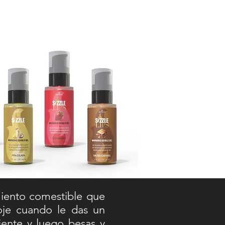
miento comestible que
roje cuando le das un
iente y luego besas y