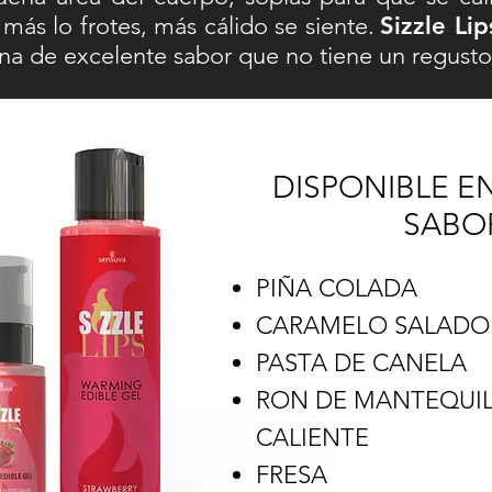
ás lo frotes, más cálido se siente.
Sizzle Li
rina de excelente sabor que no tiene un regust
DISPONIBLE E
SABO
PIÑA COLADA
CARAMELO SALADO
PASTA DE CANELA
RON DE MANTEQUI
CALIENTE
FRESA